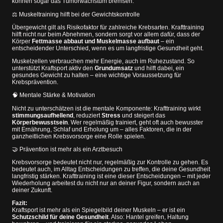
können sogar das Tumorwachstum bremsen.
⚖️ Muskeltraining hilft bei der Gewichtskontrolle
Übergewicht gilt als Risikofaktor für zahlreiche Krebsarten. Krafttraining
hilft nicht nur beim Abnehmen, sondern sorgt vor allem dafür, dass der
Körper
Fettmasse abbaut und Muskelmasse aufbaut
– ein
entscheidender Unterschied, wenn es um langfristige Gesundheit geht.
Muskelzellen verbrauchen mehr Energie, auch im Ruhezustand. So
unterstützt Kraftsport aktiv den
Grundumsatz
und hilft dabei, ein
gesundes Gewicht zu halten – eine wichtige Voraussetzung für
Krebsprävention.
🧠 Mentale Stärke & Motivation
Nicht zu unterschätzen ist die mentale Komponente: Krafttraining wirkt
stimmungsaufhellend
, reduziert
Stress
und steigert das
Körperbewusstsein
. Wer regelmäßig trainiert, geht oft auch bewusster
mit Ernährung, Schlaf und Erholung um – alles Faktoren, die in der
ganzheitlichen Krebsvorsorge eine Rolle spielen.
🤝 Prävention ist mehr als ein Arztbesuch
Krebsvorsorge bedeutet nicht nur, regelmäßig zur Kontrolle zu gehen. Es
bedeutet auch, im Alltag Entscheidungen zu treffen, die deine Gesundheit
langfristig stärken. Krafttraining ist eine dieser Entscheidungen – mit jeder
Wiederholung arbeitest du nicht nur an deiner Figur, sondern auch an
deiner Zukunft.
Fazit:
Kraftsport ist mehr als ein Spiegelbild deiner Muskeln – er ist ein
Schutzschild für deine Gesundheit
. Also: Hantel greifen, Haltung