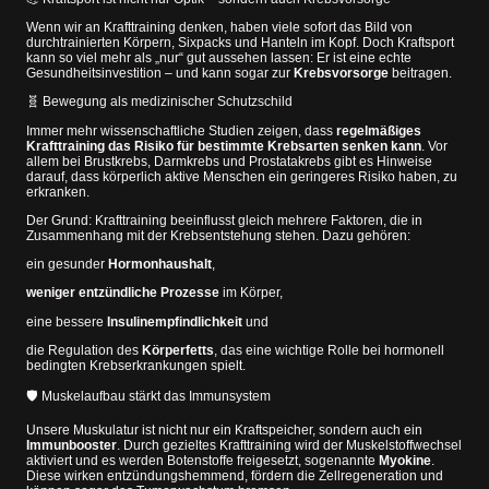
Wenn wir an Krafttraining denken, haben viele sofort das Bild von
durchtrainierten Körpern, Sixpacks und Hanteln im Kopf. Doch Kraftsport
kann so viel mehr als „nur“ gut aussehen lassen: Er ist eine echte
Gesundheitsinvestition – und kann sogar zur
Krebsvorsorge
beitragen.
🧬 Bewegung als medizinischer Schutzschild
Immer mehr wissenschaftliche Studien zeigen, dass
regelmäßiges
Krafttraining das Risiko für bestimmte Krebsarten senken kann
. Vor
allem bei Brustkrebs, Darmkrebs und Prostatakrebs gibt es Hinweise
darauf, dass körperlich aktive Menschen ein geringeres Risiko haben, zu
erkranken.
Der Grund: Krafttraining beeinflusst gleich mehrere Faktoren, die in
Zusammenhang mit der Krebsentstehung stehen. Dazu gehören:
ein gesunder
Hormonhaushalt
,
weniger entzündliche Prozesse
im Körper,
eine bessere
Insulinempfindlichkeit
und
die Regulation des
Körperfetts
, das eine wichtige Rolle bei hormonell
bedingten Krebserkrankungen spielt.
🛡 Muskelaufbau stärkt das Immunsystem
Unsere Muskulatur ist nicht nur ein Kraftspeicher, sondern auch ein
Immunbooster
. Durch gezieltes Krafttraining wird der Muskelstoffwechsel
aktiviert und es werden Botenstoffe freigesetzt, sogenannte
Myokine
.
Diese wirken entzündungshemmend, fördern die Zellregeneration und